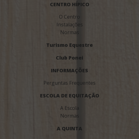
CENTRO HÍPICO
O Centro
Instalações
Normas
Turismo Equestre
Club Ponei
INFORMAÇÕES
Perguntas Frequentes
ESCOLA DE EQUITAÇÃO
A Escola
Normas
A QUINTA