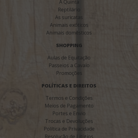
A Quinta
Reptilário
As suricatas
Animais exóticos
Animais domésticos
SHOPPING
Aulas de Equitação
Passeios a Cavalo
Promoções
POLÍTICAS E DIREITOS
Termos e Condições
Meios de Pagamento
Portes e Envio
Trocas e Devoluções
Política de Privacidade
Resolução de Litígios