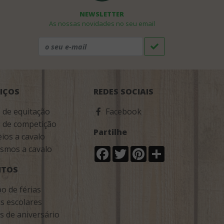
NEWSLETTER
As nossas novidades no seu email
IÇOS
REDES SOCIAIS
 de equitação
Facebook
s de competição
Partilhe
ios a cavalo
smos a cavalo
Facebook
Twitter
Pinterest
Share
NTOS
o de férias
as escolares
s de aniversário