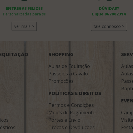
ENTREGAS FELIZES
DÚVIDAS?
Personalizadas para si!
Ligue 967002314
ver mais >
fale connosco >
 EQUITAÇÃO
SHOPPING
SERV
Aulas de Equitação
Aulas
Passeios a Cavalo
Aula
Promoções
Passe
Bapti
POLÍTICAS E DIREITOS
EVE
Termos e Condições
Meios de Pagamento
Camp
icos
Portes e Envio
Visit
ésticos
Trocas e Devoluções
Festa