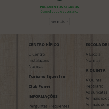
PAGAMENTOS SEGUROS
Comodidade e segurança
ver mais >
CENTRO HÍPICO
ESCOLA DE
O Centro
A Escola
Instalações
Normas
Normas
A QUINTA
Turismo Equestre
A Quinta
Reptilário
Club Ponei
As suricatas
INFORMAÇÕES
Animais exót
Animais dom
Perguntas Frequentes