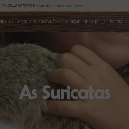
s 18h00
967002314
chamada para rede móvel nacional
(CURRENT)
(CURRENT)
IPICO
ESCOLA DE EQUITAÇÃO
TURISMO EQUESTRE
CLUB PONEI
As Suricatas